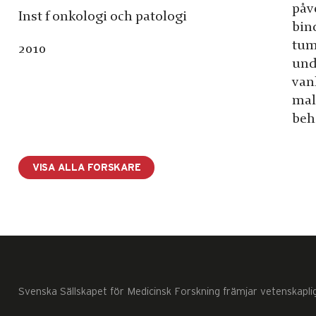
påv
Inst f onkologi och patologi
bind
tumö
2010
und
vanl
mali
beh
VISA ALLA FORSKARE
Svenska Sällskapet för Medicinsk Forskning främjar vetenskapli