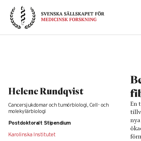
Skip
to
content
Be
Helene Rundqvist
fi
En t
Cancersjukdomar och tumörbiologi, Cell- och
til
molekylärbiologi
nya
Postdoktoralt Stipendium
öka
Karolinska Institutet
för