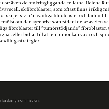
erkar även de omkringliggande cellerna. Helene Rundq
vävscell, sk fibroblaster, som oftast finns i riklig
r skiljer sig från vanliga fibroblaster och bidrar ti
ersöka om den syrebrist som råder i delar av den vä
iga fibroblaster till ”tumörstödjande” fibroblaster. 
gna celler bidrar till att en tumör kan växa och spri
andlingsstrategier.
g forskning inom medicin.