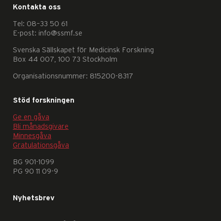
Kontakta oss
Tel: 08–33 50 61
E-post: info@ssmf.se
Svenska Sällskapet för Medicinsk Forskning
Box 44 007, 100 73 Stockholm
Organisationsnummer: 815200-8317
Nödvändiga
Dessa
Stöd forskningen
kakor
Ge en gåva
går
Bli månadsgivare
inte
Minnesgåva
att
Gratulationsgåva
välja
BG 901-1099
bort.
PG 90 11 09-9
De
behövs
Nyhetsbrev
för