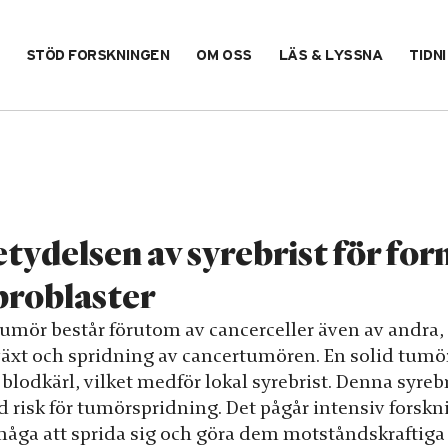
STÖD FORSKNINGEN
OM OSS
LÄS & LYSSNA
TIDN
tydelsen av syrebrist för f
broblaster
umör består förutom av cancerceller även av andra, ic
lväxt och spridning av cancertumören. En solid tumö
 blodkärl, vilket medför lokal syrebrist. Denna syre
d risk för tumörspridning. Det pågår intensiv forskni
måga att sprida sig och göra dem motståndskraftiga 