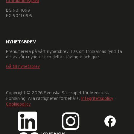
Gratulationsgåva
går
BG 901-1099
inte
PG 90 11 09-9
att
välja
bort.
De
behövs
NYHETSBREV
för
Prenumerera på vårt nyhetsbrev! Läs om forskarnas fynd, ta
att
del av våra nyheter och delta i tävlingar och quiz.
hemsidan
över
Gå till nyhetsbrev
huvud
taget
ska
fungera.
Copyright © 2026 Svenska Sällskapet för Medicinsk
Statistik
Forskning. Alla rättigheter förbehålls.
Integritetspolicy
·
För
Cookiepolicy
att
vi
ska
kunna
förbättra