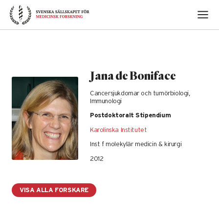
Skip
to
content
Jana de Boniface
Cancersjukdomar och tumörbiologi,
Immunologi
Postdoktoralt Stipendium
Karolinska Institutet
Inst f molekylär medicin & kirurgi
2012
VISA ALLA FORSKARE