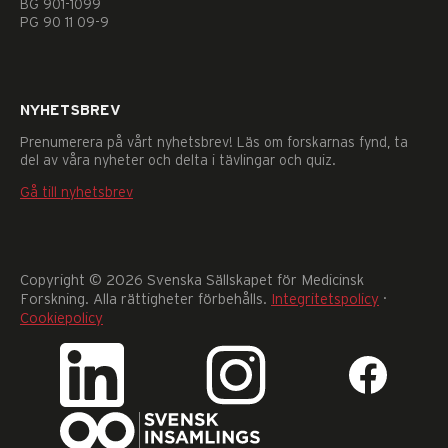
BG 901-1099
går
PG 90 11 09-9
inte
att
välja
bort.
NYHETSBREV
De
behövs
Prenumerera på vårt nyhetsbrev! Läs om forskarnas fynd, ta
för
del av våra nyheter och delta i tävlingar och quiz.
att
Gå till nyhetsbrev
hemsidan
över
huvud
taget
ska
Copyright © 2026 Svenska Sällskapet för Medicinsk
fungera.
Forskning. Alla rättigheter förbehålls.
Integritetspolicy
·
Statistik
Cookiepolicy
För
att
vi
ska
kunna
förbättra