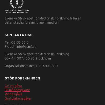
Svenska Sällskapet för Medicinsk Forskning främjar
vetenskaplig forskning inom medicin.
KONTAKTA OSS
Tel: 08–33 50 61
E-post: info@ssmf.se
Svenska Sällskapet för Medicinsk Forskning
Box 44 007, 100 73 Stockholm
Organisationsnummer: 815200-8317
STÖD FORSKNINGEN
Ge en gåva
Bli månadsgivare
Minnesgåva
Nödvändiga
Gratulationsgåva
Dessa
kakor