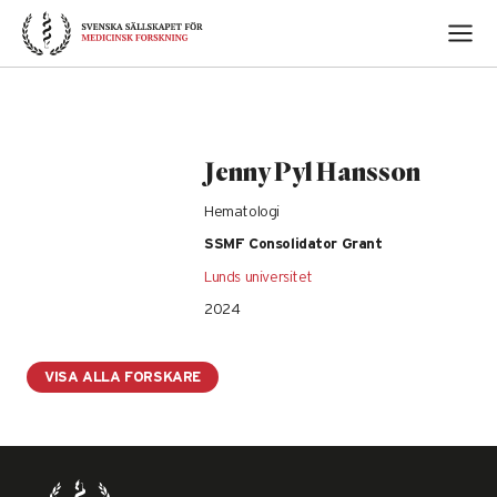
Skip
to
content
Jenny Pyl Hansson
Hematologi
SSMF Consolidator Grant
Lunds universitet
2024
VISA ALLA FORSKARE