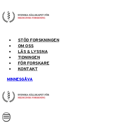
Skip
to
content
STÖD FORSKNINGEN
OM OSS
LÄS & LYSSNA
TIDNINGEN
FÖR FORSKARE
KONTAKT
MINNESGÅVA