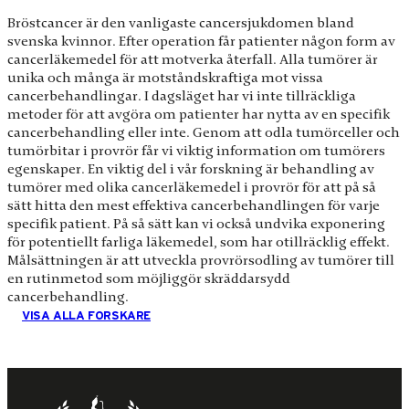
Bröstcancer är den vanligaste cancersjukdomen bland
svenska kvinnor. Efter operation får patienter någon form av
cancerläkemedel för att motverka återfall. Alla tumörer är
unika och många är motståndskraftiga mot vissa
cancerbehandlingar. I dagsläget har vi inte tillräckliga
metoder för att avgöra om patienter har nytta av en specifik
cancerbehandling eller inte. Genom att odla tumörceller och
tumörbitar i provrör får vi viktig information om tumörers
egenskaper. En viktig del i vår forskning är behandling av
tumörer med olika cancerläkemedel i provrör för att på så
sätt hitta den mest effektiva cancerbehandlingen för varje
specifik patient. På så sätt kan vi också undvika exponering
för potentiellt farliga läkemedel, som har otillräcklig effekt.
Målsättningen är att utveckla provrörsodling av tumörer till
en rutinmetod som möjliggör skräddarsydd
cancerbehandling.
VISA ALLA FORSKARE