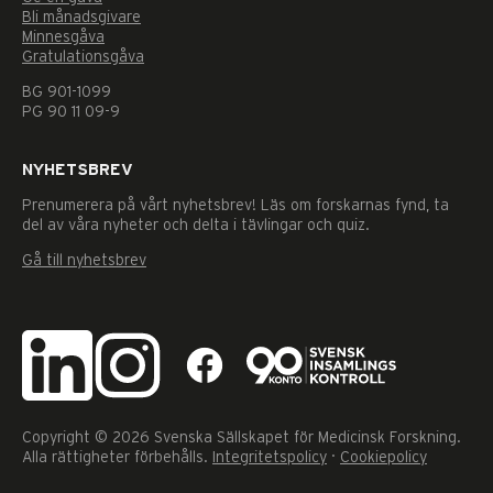
Dessa kakor
Bli månadsgivare
går inte att
Minnesgåva
välja bort. De
Gratulationsgåva
behövs för
att hemsidan
BG 901-1099
över huvud
PG 90 11 09-9
taget ska
fungera.
NYHETSBREV
Prenumerera på vårt nyhetsbrev! Läs om forskarnas fynd, ta
Statistik
del av våra nyheter och delta i tävlingar och quiz.
För att vi ska
Gå till nyhetsbrev
kunna
förbättra
hemsidans
funktionalitet
och
uppbyggnad,
baserat på hur
hemsidan
används.
Copyright © 2026 Svenska Sällskapet för Medicinsk Forskning.
Alla rättigheter förbehålls.
Integritetspolicy
·
Cookiepolicy