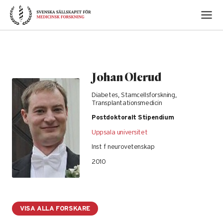
Skip
to
content
Johan Olerud
Diabetes, Stamcellsforskning,
Transplantationsmedicin
Postdoktoralt Stipendium
Uppsala universitet
Inst f neurovetenskap
2010
VISA ALLA FORSKARE