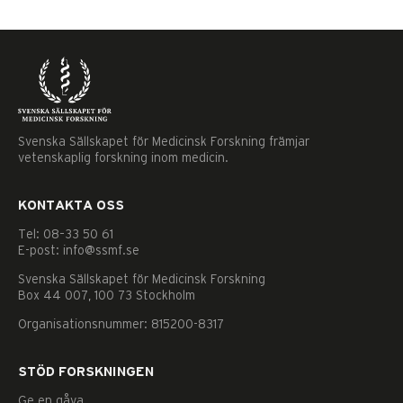
Svenska Sällskapet för Medicinsk Forskning främjar
vetenskaplig forskning inom medicin.
KONTAKTA OSS
Tel: 08–33 50 61
E-post: info@ssmf.se
Svenska Sällskapet för Medicinsk Forskning
Box 44 007, 100 73 Stockholm
Organisationsnummer: 815200-8317
STÖD FORSKNINGEN
Nödvändiga
Ge en gåva