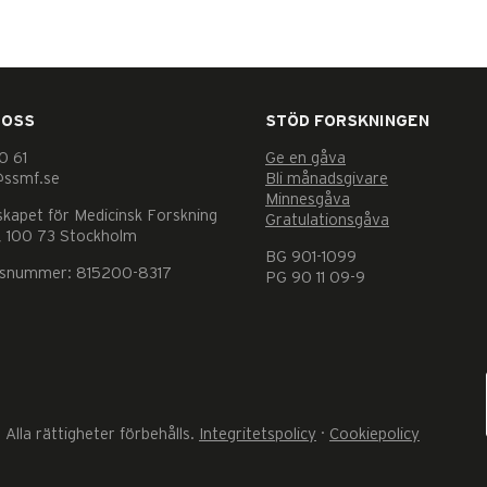
 OSS
STÖD FORSKNINGEN
0 61
Ge en gåva
@ssmf.se
Bli månadsgivare
Minnesgåva
skapet för Medicinsk Forskning
Gratulationsgåva
 100 73 Stockholm
BG 901-1099
nsnummer: 815200-8317
PG 90 11 09-9
Alla rättigheter förbehålls.
Integritetspolicy
·
Cookiepolicy