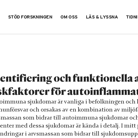
STÖD FORSKNINGEN
OM OSS
LÄS & LYSSNA
TIDN
entifiering och funktionella a
skfaktorer för autoinflamma
oimmuna sjukdomar är vanliga i befolkningen och ha
unförsvar och orsakas av en kombination av miljöfa
smassan som bidrar till autoimmuna sjukdomar och 
enter med dessa sjukdomar är kända i detalj. I mitt p
ändringar i arvsmassan som bidrar till sjukdomsupp