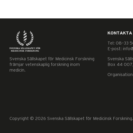
KONTAKTA
Tel: 08–33 5
E-post: info
Nödvändiga
Svenska Sällskapet för Medicinsk Forskning
Svenska Säll
Dessa kakor
främjar vetenskaplig forskning inom
Box 44 007,
medicin.
går inte att
Organisatio
välja bort. De
behövs för
att hemsidan
över huvud
taget ska
fungera.
Copyright © 2026 Svenska Sällskapet för Medicinsk Forskning. 