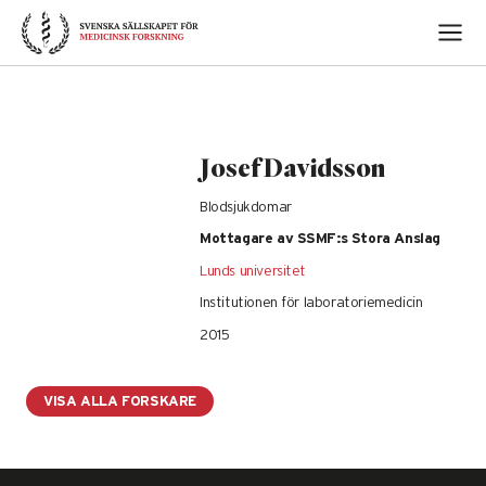
Skip
to
content
Josef Davidsson
Blodsjukdomar
Mottagare av SSMF:s Stora Anslag
Lunds universitet
Institutionen för laboratoriemedicin
2015
VISA ALLA FORSKARE