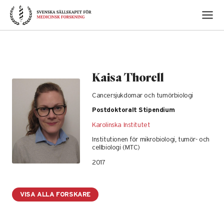
Skip
to
content
Kaisa Thorell
Cancersjukdomar och tumörbiologi
Postdoktoralt Stipendium
Karolinska Institutet
Institutionen för mikrobiologi, tumör- och
cellbiologi (MTC)
2017
VISA ALLA FORSKARE