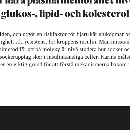
lukos-, lipid- och kolesterol 
rlden, och utgör en riskfaktor för hjärt-kärlsjukdomar 
ghet, s.k. resistens, för kroppens insulin. Man misstän
etod för att på molekylär nivå studera hur socker och 
sockerupptag sker i insulinkänsliga celler. Karins målsä
er en viktig grund för att förstå mekanismerna bakom i