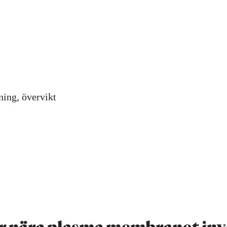
ning, övervikt
r nära plasma membranet inv