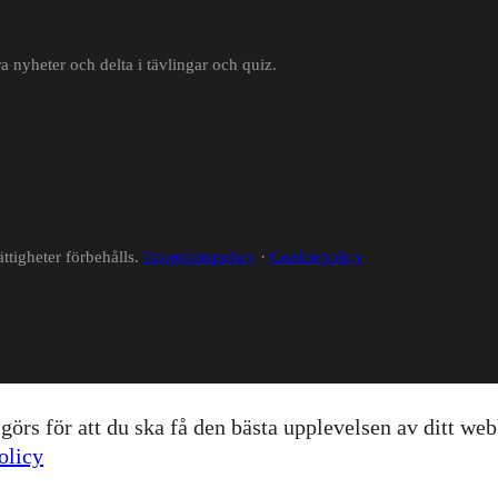
a nyheter och delta i tävlingar och quiz.
ttigheter förbehålls.
Integritetspolicy
·
Cookiepolicy
rs för att du ska få den bästa upplevelsen av ditt webb
olicy