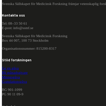
Svenska Sällskapet för Medicinsk Forskning främjar vetenskaplig for
Kontakta oss
Tel: 08–33 50 61
E-post: info@ssmf.se
Svenska Sällskapet för Medicinsk Forskning
Box 44 007, 100 73 Stockholm
Organisationsnummer: 815200-8317
Stöd forskningen
Ge en gåva
Bli månadsgivare
Minnesgåva
Gratulationsgåva
BG 901-1099
PG 90 11 09-9