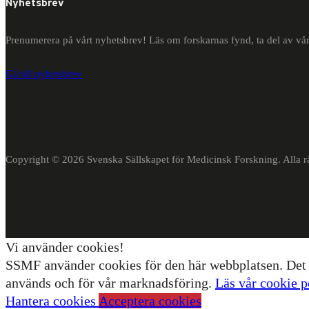
Nyhetsbrev
Prenumerera på vårt nyhetsbrev! Läs om forskarnas fynd, ta del av vår
Gå till nyhetsbrev
Copyright © 2026 Svenska Sällskapet för Medicinsk Forskning. Alla rä
Vi använder cookies!
SSMF använder cookies för den här webbplatsen. Det gö
används och för vår marknadsföring.
Läs vår cookie p
Hantera cookies
Acceptera cookies