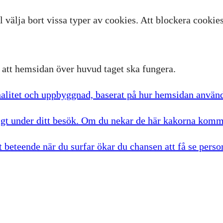
l välja bort vissa typer av cookies. Att blockera cooki
r att hemsidan över huvud taget ska fungera.
nalitet och uppbyggnad, baserat på hur hemsidan använ
igt under ditt besök. Om du nekar de här kakorna komme
 beteende när du surfar ökar du chansen att få se perso