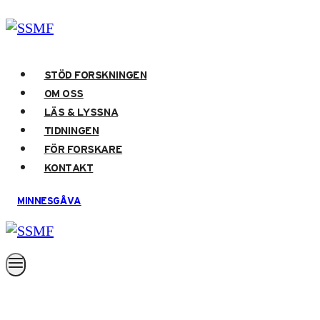
Skip
to
content
STÖD FORSKNINGEN
OM OSS
LÄS & LYSSNA
TIDNINGEN
FÖR FORSKARE
KONTAKT
MINNESGÅVA