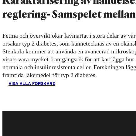
reglering- Samspelet mellan g
Fetma och övervikt ökar lavinartat i stora delar av vä
orsakar typ 2 diabetes, som kännetecknas av en okänsli
Stenkula kommer att använda en avancerad mikroskopim
visats vara mycket framgångsrik för att kartlägga hur 
normala och insulinresistenta celler. Forskningen lägg
framtida läkemedel för typ 2 diabetes.
VISA ALLA FORSKARE