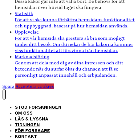
Dessa kakor går inte att välja bort. De behövs för att
hemsidan över huvud taget ska fungera.
Statistik
För att vi ska kunna förbättra hemsidans funktionalitet
och uppbyggnad, baserat på hur hemsidan används.
Upplevelse
För att vår hemsida ska prestera så bra som möjligt
under ditt besök. Om du nekar de här kakorna kommer
viss funktionalitet att försvinna från hemsidan.
Marknadsföring
Genom att dela med dig av dina intressen och ditt
beteende när du surfar ökar du chansen att få se
personligt anpassat innehåll och erbjudanden.
Spara
Acceptera cookies
STÖD FORSKNINGEN
OM OSS
LÄS & LYSSNA
TIDNINGEN
FÖR FORSKARE
KONTAKT