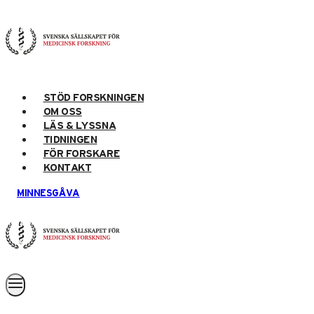
Skip
to
content
STÖD FORSKNINGEN
OM OSS
LÄS & LYSSNA
TIDNINGEN
FÖR FORSKARE
KONTAKT
MINNESGÅVA