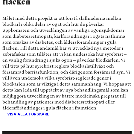
fläcken
Målet med detta projekt är att förstå skillnaderna mellan
blodkärl i olika delar av ögat och hur de påverkar
uppkomsten och utvecklingen av vanliga ögonsjukdomar
som diabetesretinopati, kärlförändringar i ögats näthinna
som orsakas av diabetes, och åldersförändringer i gula
fläcken. Till detta ändamål har vi utvecklad nya metoder i
zebrafiskar som tillåter att vi kan undersöka hur syrebrist –
en vanlig förändring i sjuka ögon – påverkar blodkärlen. Vi
vill titta på hur syrebrist reglera blodkärlstillväxt och
försämrad barriärfunktion, och därigenom försämrad syn. Vi
vill även undersöka vilka syrebrist-reglerade gener i
blodkärlen som är viktiga i detta sammanhang. Vi hoppas att
detta kan leda till upptäckt av nya behandlingsmål som kan
möjliggöra utvecklingen av bättre medicinska preparat till
behandling av patienter med diabetesretinopati eller
åldersförändringer i gula fläcken i framtiden.
VISA ALLA FORSKARE