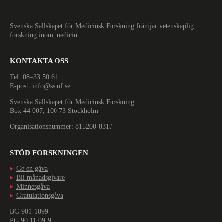
Svenska Sällskapet för Medicinsk Forskning främjar vetenskaplig
forskning inom medicin.
KONTAKTA OSS
Tel: 08–33 50 61
E-post: info@ssmf.se
Svenska Sällskapet för Medicinsk Forskning
Box 44 007, 100 73 Stockholm
Organisationsnummer: 815200-8317
STÖD FORSKNINGEN
Ge en gåva
Bli månadsgivare
Minnesgåva
Gratulationsgåva
BG 901-1099
Nödvändiga
PG 90 11 09-9