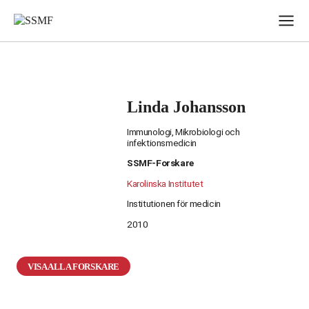
Skip
to
content
Linda Johansson
Immunologi, Mikrobiologi och
infektionsmedicin
SSMF-Forskare
Karolinska Institutet
Institutionen för medicin
2010
VISA ALLA FORSKARE