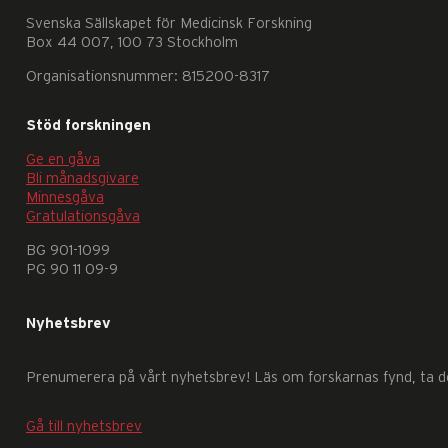
Svenska Sällskapet för Medicinsk Forskning
Box 44 007, 100 73 Stockholm
Organisationsnummer: 815200-8317
Stöd forskningen
Ge en gåva
Nödvändiga
Bli månadsgivare
Dessa
Minnesgåva
kakor
Gratulationsgåva
går
BG 901-1099
inte
PG 90 11 09-9
att
välja
Nyhetsbrev
bort.
De
Prenumerera på vårt nyhetsbrev! Läs om forskarnas fynd, ta del
behövs
för
Gå till nyhetsbrev