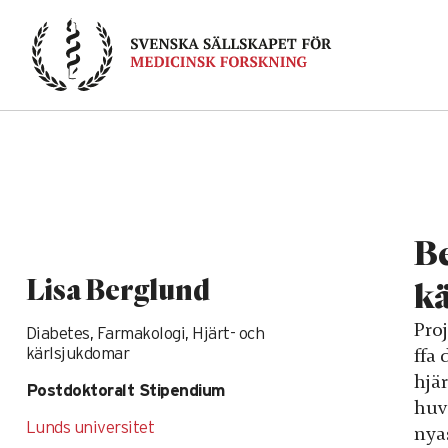
Skip
to
content
Be
Lisa Berglund
kä
Pro
Diabetes, Farmakologi, Hjärt- och
ffa 
kärlsjukdomar
hjär
Postdoktoralt Stipendium
huv
Lunds universitet
nya