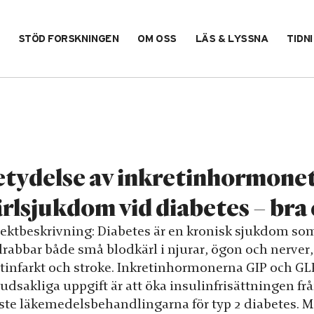
STÖD FORSKNINGEN
OM OSS
LÄS & LYSSNA
TIDN
tydelse av inkretinhormonet
rlsjukdom vid diabetes – bra e
jektbeskrivning: Diabetes är en kronisk sjukdom som
drabbar både små blodkärl i njurar, ögon och nerver, 
tinfarkt och stroke. Inkretinhormonerna GIP och GLP-
udsakliga uppgift är att öka insulinfrisättningen fr
ste läkemedelsbehandlingarna för typ 2 diabetes. M