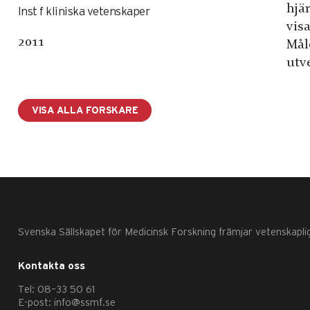
hjä
Inst f kliniska vetenskaper
vis
2011
Mål
utv
VISA ALLA FORSKARE
Svenska Sällskapet för Medicinsk Forskning främjar vetenskapli
Kontakta oss
Tel: 08–33 50 61
E-post: info@ssmf.se