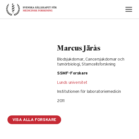
Skip
to
content
Marcus Järås
Blodsjukdomar, Cancersjukdomar och
tumörbiologi, Stamcellsforskning
SSMF-Forskare
Lunds universitet
Institutionen för laboratoriemedicin
2011
VISA ALLA FORSKARE