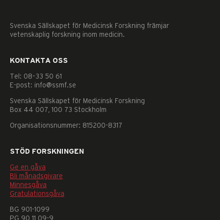
Svenska Sällskapet för Medicinsk Forskning främjar
vetenskaplig forskning inom medicin.
KONTAKTA OSS
Tel: 08–33 50 61
E-post: info@ssmf.se
Svenska Sällskapet för Medicinsk Forskning
Box 44 007, 100 73 Stockholm
Organisationsnummer: 815200-8317
STÖD FORSKNINGEN
Ge en gåva
Bli månadsgivare
Minnesgåva
Gratulationsgåva
Nödvändiga
Dessa
BG 901-1099
kakor
PG 90 11 09-9