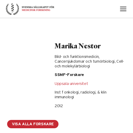
Skip
to
content
Marika Nestor
Bild- och funktionsmedicin,
Cancersjukdomar och tumörbiologi, Cell-
och molekylärbiologi
SSMF-Forskare
Uppsala universitet
Inst f onkologi, radiologi, & klin
immunologi
2012
VISA ALLA FORSKARE