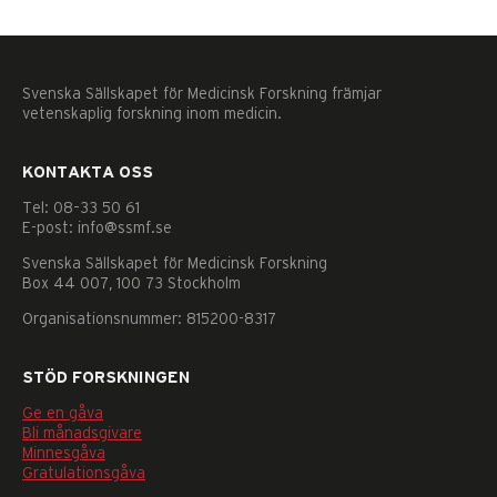
Svenska Sällskapet för Medicinsk Forskning främjar
vetenskaplig forskning inom medicin.
KONTAKTA OSS
Tel: 08–33 50 61
E-post: info@ssmf.se
Svenska Sällskapet för Medicinsk Forskning
Box 44 007, 100 73 Stockholm
Organisationsnummer: 815200-8317
STÖD FORSKNINGEN
Ge en gåva
Bli månadsgivare
Nödvändiga
Minnesgåva
Dessa
Gratulationsgåva
kakor