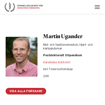
Skip
to
content
Martin Ugander
Bild- och funktionsmedicin, Hjärt- och
kärlsjukdomar
Postdoktoralt Stipendium
Karolinska Institutet
Inst f neurovetenskap
2011
VISA ALLA FORSKARE