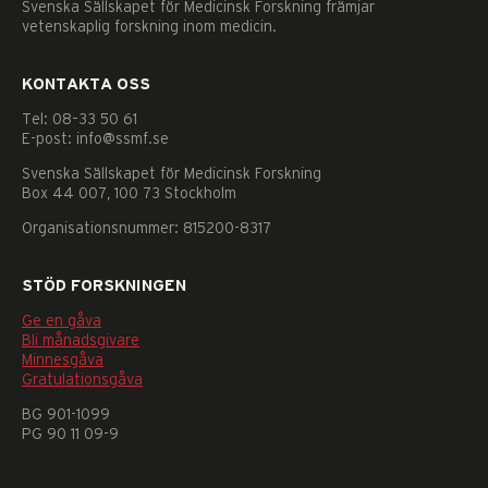
Svenska Sällskapet för Medicinsk Forskning främjar
vetenskaplig forskning inom medicin.
KONTAKTA OSS
Tel: 08–33 50 61
E-post: info@ssmf.se
Svenska Sällskapet för Medicinsk Forskning
Box 44 007, 100 73 Stockholm
Organisationsnummer: 815200-8317
STÖD FORSKNINGEN
Ge en gåva
Bli månadsgivare
Minnesgåva
Gratulationsgåva
BG 901-1099
PG 90 11 09-9
Nödvändiga
Dessa
kakor