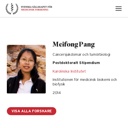
Skip
to
content
Meifong Pang
Cancersjukdomar och tumörbiologi
Postdoktoralt Stipendium
Karolinska Institutet
Institutionen för medicinsk biokemi och
biofysik
2014
VISA ALLA FORSKARE