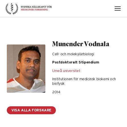
Skip
to
content
Munender Vodnala
Cell- och molekylärbiologi
Postdoktoralt Stipendium
Umeå universitet
Institutionen för medicinsk biokemi och
biofysik
2014
VISA ALLA FORSKARE