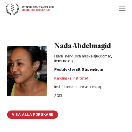
Skip
to
content
Nada Abdelmagid
Hjärn- nerv- och muskelsjukdomar,
Immunologi
Postdoktoralt Stipendium
Karolinska Institutet
Inst f klinisk neurovetenskap
2013
VISA ALLA FORSKARE