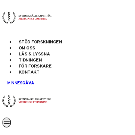
Skip
to
content
STÖD FORSKNINGEN
OM OSS
LÄS & LYSSNA
TIDNINGEN
FÖR FORSKARE
KONTAKT
MINNESGÅVA