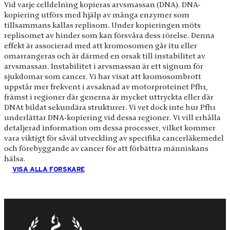
Vid varje celldelning kopieras arvsmassan (DNA). DNA-
kopiering utförs med hjälp av många enzymer som
tillsammans kallas replisom. Under kopieringen möts
replisomet av hinder som kan försvåra dess rörelse. Denna
effekt är associerad med att kromosomen går itu eller
omarrangeras och är därmed en orsak till instabilitet av
arvsmassan. Instabilitet i arvsmassan är ett signum för
sjukdomar som cancer. Vi har visat att kromosombrott
uppstår mer frekvent i avsaknad av motorproteinet Pfh1,
främst i regioner där generna är mycket uttryckta eller där
DNAt bildat sekundära strukturer. Vi vet dock inte hur Pfh1
underlättar DNA-kopiering vid dessa regioner. Vi vill erhålla
detaljerad information om dessa processer, vilket kommer
vara viktigt för såväl utveckling av specifika cancerläkemedel
och förebyggande av cancer för att förbättra människans
hälsa.
VISA ALLA FORSKARE