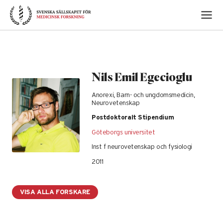
Skip
to
content
Nils Emil Egecioglu
Anorexi, Barn- och ungdomsmedicin,
Neurovetenskap
Postdoktoralt Stipendium
Göteborgs universitet
Inst f neurovetenskap och fysiologi
2011
VISA ALLA FORSKARE