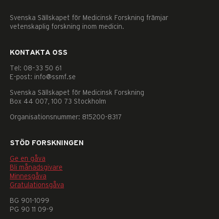
Svenska Sällskapet för Medicinsk Forskning främjar
vetenskaplig forskning inom medicin.
KONTAKTA OSS
Tel: 08–33 50 61
E-post: info@ssmf.se
Svenska Sällskapet för Medicinsk Forskning
Box 44 007, 100 73 Stockholm
Organisationsnummer: 815200-8317
STÖD FORSKNINGEN
Ge en gåva
Bli månadsgivare
Minnesgåva
Gratulationsgåva
Nödvändiga
BG 901-1099
Dessa
PG 90 11 09-9
kakor