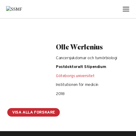
Skip
to
content
Olle Werlenius
Cancersjukdomar och tumörbiologi
Postdoktoralt Stipendium
Göteborgs universitet
Institutionen för medicin
2018
VISA ALLA FORSKARE