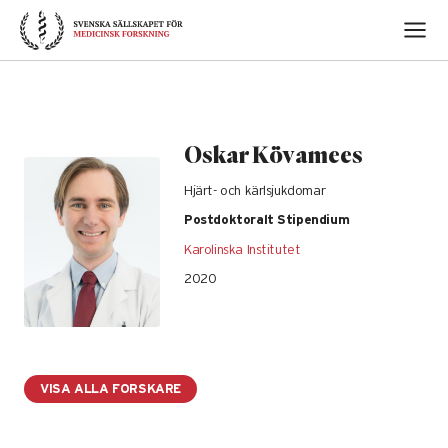
Skip
to
content
Oskar Kövamees
Hjärt- och kärlsjukdomar
Postdoktoralt Stipendium
Karolinska Institutet
2020
VISA ALLA FORSKARE