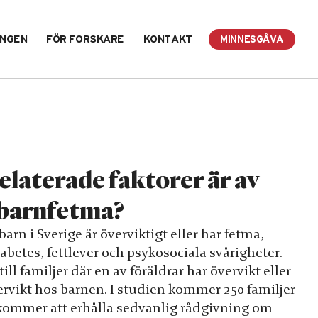
INGEN
FÖR FORSKARE
KONTAKT
MINNESGÅVA
elaterade faktorer är av
 barnfetma?
rn i Sverige är överviktigt eller har fetma,
iabetes, fettlever och psykosociala svårigheter.
ll familjer där en av föräldrar har övervikt eller
ervikt hos barnen. I studien kommer 250 familjer
m kommer att erhålla sedvanlig rådgivning om