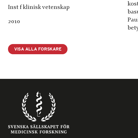
kos
Inst f klinisk vetenskap
bas
Pau
2010
bet
VISA ALLA FORSKARE