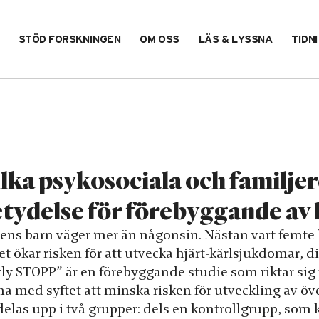
STÖD FORSKNINGEN
OM OSS
LÄS & LYSSNA
TIDN
lka psykosociala och familjer
tydelse för förebyggande av
ens barn väger mer än någonsin. Nästan vart femte ba
et ökar risken för att utvecka hjärt-kärlsjukdomar, d
ly STOPP” är en förebyggande studie som riktar sig ti
ma med syftet att minska risken för utveckling av öv
 delas upp i två grupper: dels en kontrollgrupp, so