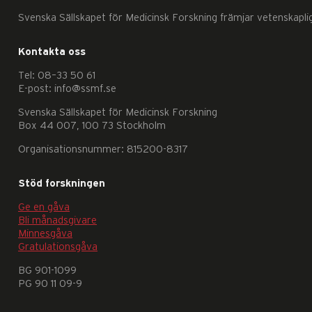
Svenska Sällskapet för Medicinsk Forskning främjar vetenskapli
Kontakta oss
Tel: 08–33 50 61
E-post: info@ssmf.se
Nödvändiga
Svenska Sällskapet för Medicinsk Forskning
Box 44 007, 100 73 Stockholm
Dessa
kakor
Organisationsnummer: 815200-8317
går
Stöd forskningen
inte
att
Ge en gåva
Bli månadsgivare
välja
Minnesgåva
bort.
Gratulationsgåva
De
BG 901-1099
behövs
PG 90 11 09-9
för