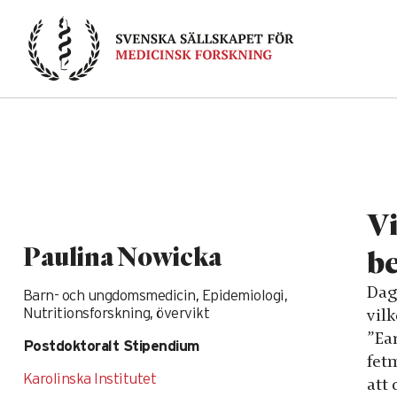
Skip
to
content
Vi
Paulina Nowicka
be
Dag
Barn- och ungdomsmedicin, Epidemiologi,
vilk
Nutritionsforskning, övervikt
”Ear
Postdoktoralt Stipendium
fet
Karolinska Institutet
att