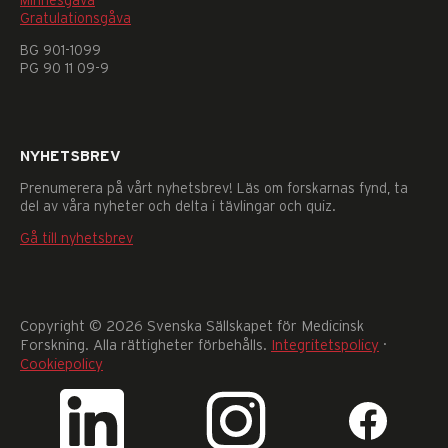
Minnesgåva
går
Gratulationsgåva
inte
BG 901-1099
att
PG 90 11 09-9
välja
bort.
De
behövs
NYHETSBREV
för
att
Prenumerera på vårt nyhetsbrev! Läs om forskarnas fynd, ta
hemsidan
del av våra nyheter och delta i tävlingar och quiz.
över
huvud
Gå till nyhetsbrev
taget
ska
fungera.
Statistik
Copyright © 2026 Svenska Sällskapet för Medicinsk
För
Forskning. Alla rättigheter förbehålls.
Integritetspolicy
·
att
Cookiepolicy
vi
ska
kunna
förbättra