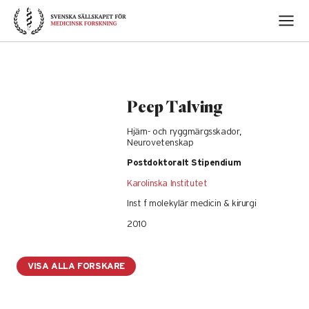
Skip
to
content
Peep Talving
Hjärn- och ryggmärgsskador,
Neurovetenskap
Postdoktoralt Stipendium
Karolinska Institutet
Inst f molekylär medicin & kirurgi
2010
VISA ALLA FORSKARE