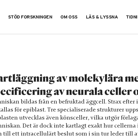
STÖD FORSKNINGEN
OM OSS
LÄS & LYSSNA
TIDN
rtläggning av molekylära m
ecificering av neurala celler 
niskan bildas från en befruktad äggcell. Strax efter
kallas för epiblast. Tre specialiserade strukturer 
blasten utvecklas även könsceller, vilka utgör förla
iskan. Det är dock inte kartlagt exakt hur cellerna i
till ett intracellulärt beslut som i sin tur leder till