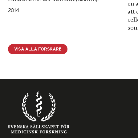
en a
2014
att
cell
som
VISA ALLA FORSKARE