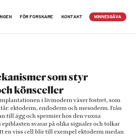
INGEN
FÖR FORSKARE
KONTAKT
MINNESGÅVA
ekanismer som styr
och könsceller
 implantationen i livmodern växer fostret, som
uppstår: ektoderm, endoderm och mesoderm. Från
gan till ägg och spermier hos den vuxna
 epiblasten svarar på olika signaler och tolkar
 att en viss cell blir till exempel ektoderm medan