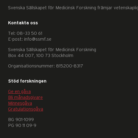
Svenska Sällskapet för Medicinsk Forskning främjar vetenskapli
Kontakta oss
Tel: 08–33 50 61
E-post: info@ssmf.se
Nödvändiga
Svenska Sällskapet för Medicinsk Forskning
Box 44 007, 100 73 Stockholm
Dessa
kakor
Organisationsnummer: 815200-8317
går
Stöd forskningen
inte
att
Ge en gåva
Bli månadsgivare
välja
Minnesgåva
bort.
Gratulationsgåva
De
BG 901-1099
behövs
PG 90 11 09-9
för