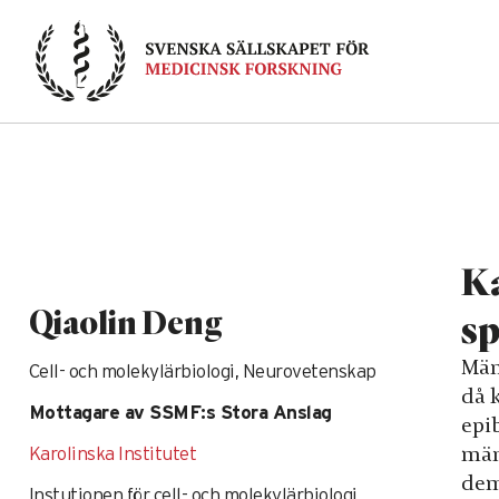
Skip
to
content
Ka
Qiaolin Deng
sp
Män
Cell- och molekylärbiologi, Neurovetenskap
då 
Mottagare av SSMF:s Stora Anslag
epi
männ
Karolinska Institutet
dem 
Instutionen för cell- och molekylärbiologi