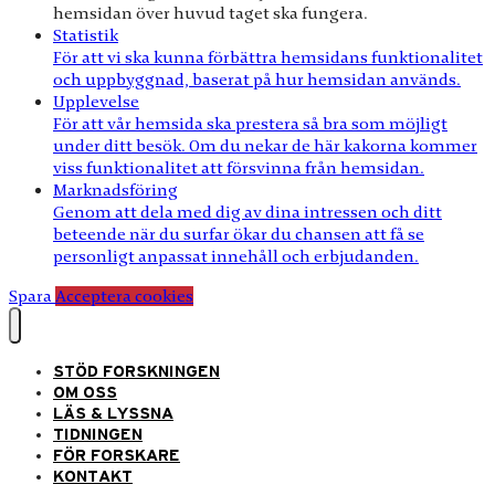
hemsidan över huvud taget ska fungera.
Statistik
För att vi ska kunna förbättra hemsidans funktionalitet
och uppbyggnad, baserat på hur hemsidan används.
Upplevelse
För att vår hemsida ska prestera så bra som möjligt
under ditt besök. Om du nekar de här kakorna kommer
viss funktionalitet att försvinna från hemsidan.
Marknadsföring
Genom att dela med dig av dina intressen och ditt
beteende när du surfar ökar du chansen att få se
personligt anpassat innehåll och erbjudanden.
Spara
Acceptera cookies
STÖD FORSKNINGEN
OM OSS
LÄS & LYSSNA
TIDNINGEN
FÖR FORSKARE
KONTAKT