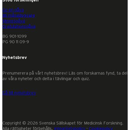
Stöd forskningen
Ge en gåva
Bli månadsgivare
Minnesgåva
Gratulationsgåva
BG 901-1099
PG 90 11 09-9
Nyhetsbrev
Prenumerera på vårt nyhetsbrev! Läs om forskarnas fynd, ta del
av våra nyheter och delta i tävlingar och quiz.
Gå till nyhetsbrev
Copyright © 2026 Svenska Sällskapet för Medicinsk Forskning.
Alla rättigheter förbehålls.
Integritetspolicy
·
Cookiepolicy