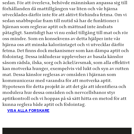
sedan. För att överleva, behövde människan anpassa sig till
förhållanden då mattillgången var liten och vår hjärna
utvecklades därför inte för att aktivt förhindra fetma. Om vi
sedan snabbspolar fram till nutid så har de funktioner i
hjärnan som reglerar aptit och mättnad inte ändrats
påtagligt. Samtidigt har vi nu enkel tillgång till mat och rör
oss mindre. Som en konsekvens av detta hjälper inte vår
hjärna oss att minska kaloriintaget och vi utvecklar därför
fetma. Det finns dock mekanismer som kan dämpa aptit och
födointag. Dessa inkluderar upplevelser av basala känslor
såsom rädsla, ilska, sorg och äckel/avsmak, som alla effektivt
kan motverka hunger, exempelvis vid lukt och syn av rutten
mat. Dessa känslor regleras av områden i hjärnan som
kommunicerar med varandra för att motverka aptit.
Hypotesen för detta projekt är att det går att identifiera och
modulera hur dessa områden och nervcellsbanor styr
aptitkontroll och vi hoppas på så sätt hitta en metod för att
kunna reglera både aptit och födointag.
VISA ALLA FORSKARE