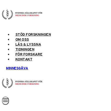
Skip
to
content
STÖD FORSKNINGEN
OM OSS
LÄS & LYSSNA
TIDNINGEN
FÖR FORSKARE
KONTAKT
MINNESGÅVA