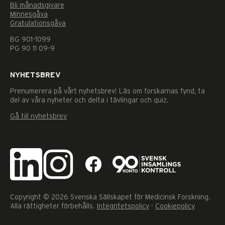
Dessa kakor
Bli månadsgivare
går inte att
Minnesgåva
välja bort. De
Gratulationsgåva
behövs för
att hemsidan
BG 901-1099
över huvud
PG 90 11 09-9
taget ska
fungera.
NYHETSBREV
Prenumerera på vårt nyhetsbrev! Läs om forskarnas fynd, ta
del av våra nyheter och delta i tävlingar och quiz.
Statistik
För att vi ska
Gå till nyhetsbrev
kunna
förbättra
hemsidans
funktionalitet
och
uppbyggnad,
baserat på hur
hemsidan
används.
Copyright © 2026 Svenska Sällskapet för Medicinsk Forskning.
Alla rättigheter förbehålls.
Integritetspolicy
·
Cookiepolicy