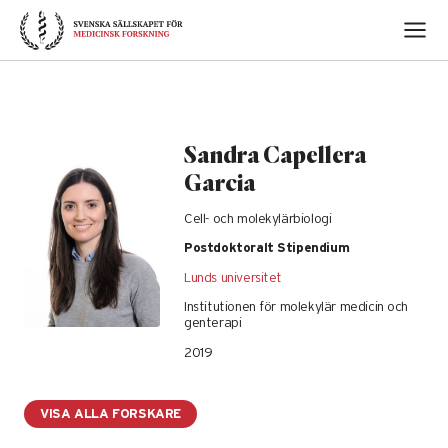
Skip
to
content
Sandra Capellera
Garcia
Cell- och molekylärbiologi
Postdoktoralt Stipendium
Lunds universitet
Institutionen för molekylär medicin och
genterapi
2019
VISA ALLA FORSKARE