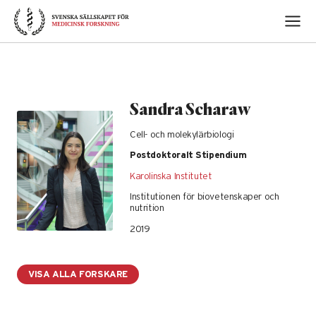
Skip
to
content
Sandra Scharaw
Cell- och molekylärbiologi
Postdoktoralt Stipendium
Karolinska Institutet
Institutionen för biovetenskaper och
nutrition
2019
VISA ALLA FORSKARE