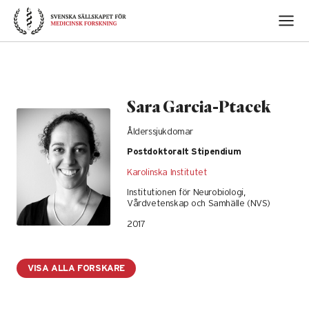
Skip
to
content
Sara Garcia-Ptacek
Ålderssjukdomar
Postdoktoralt Stipendium
Karolinska Institutet
Institutionen för Neurobiologi,
Vårdvetenskap och Samhälle (NVS)
2017
VISA ALLA FORSKARE