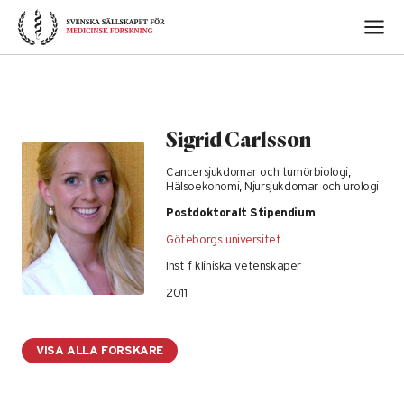
Skip
to
content
Sigrid Carlsson
Cancersjukdomar och tumörbiologi,
Hälsoekonomi, Njursjukdomar och urologi
Postdoktoralt Stipendium
Göteborgs universitet
Inst f kliniska vetenskaper
2011
VISA ALLA FORSKARE