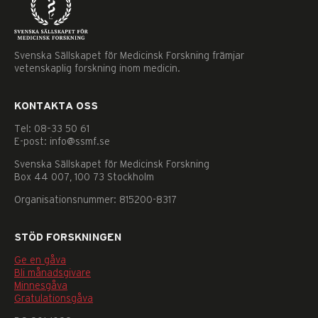
Svenska Sällskapet för Medicinsk Forskning främjar
vetenskaplig forskning inom medicin.
KONTAKTA OSS
Tel: 08–33 50 61
E-post: info@ssmf.se
Svenska Sällskapet för Medicinsk Forskning
Box 44 007, 100 73 Stockholm
Organisationsnummer: 815200-8317
STÖD FORSKNINGEN
Ge en gåva
Bli månadsgivare
Minnesgåva
Nödvändiga
Gratulationsgåva
Dessa
kakor