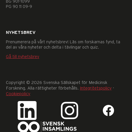
BG 901-1099
går
PG 90 11 09-9
inte
att
välja
bort.
NYHETSBREV
De
behövs
Prenumerera på vårt nyhetsbrev! Läs om forskarnas fynd, ta
för
del av våra nyheter och delta i tävlingar och quiz.
att
Gå till nyhetsbrev
hemsidan
över
huvud
taget
ska
Copyright © 2026 Svenska Sällskapet för Medicinsk
fungera.
Forskning. Alla rättigheter förbehålls.
Integritetspolicy
·
Statistik
Cookiepolicy
För
att
vi
ska
kunna
förbättra