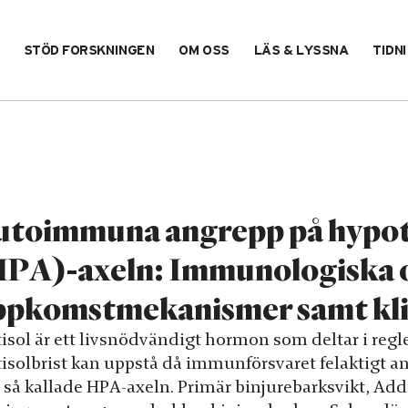
STÖD FORSKNINGEN
OM OSS
LÄS & LYSSNA
TIDN
utoimmuna angrepp på hypot
PA)-axeln: Immunologiska o
ppkomstmekanismer samt kli
tisol är ett livsnödvändigt hormon som deltar i reg
tisolbrist kan uppstå då immunförsvaret felaktigt 
 så kallade HPA-axeln. Primär binjurebarksvikt, Add