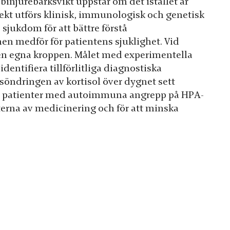
njurebarksvikt uppstår om det istället är
kt utförs klinisk, immunologisk och genetisk
jukdom för att bättre förstå
 medför för patientens sjuklighet. Vid
n egna kroppen. Målet med experimentella
entifiera tillförlitliga diagnostiska
nsöndringen av kortisol över dygnet sett
ör patienter med autoimmuna angrepp på HPA-
terna av medicinering och för att minska