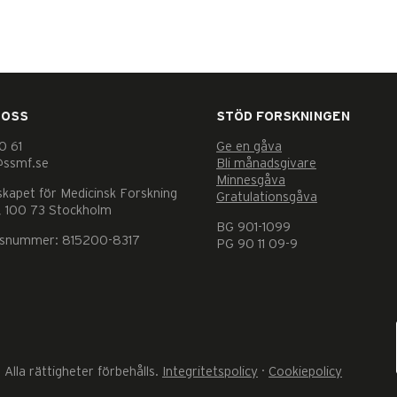
 OSS
STÖD FORSKNINGEN
0 61
Ge en gåva
@ssmf.se
Bli månadsgivare
Minnesgåva
skapet för Medicinsk Forskning
Gratulationsgåva
 100 73 Stockholm
BG 901-1099
nsnummer: 815200-8317
PG 90 11 09-9
Alla rättigheter förbehålls.
Integritetspolicy
·
Cookiepolicy