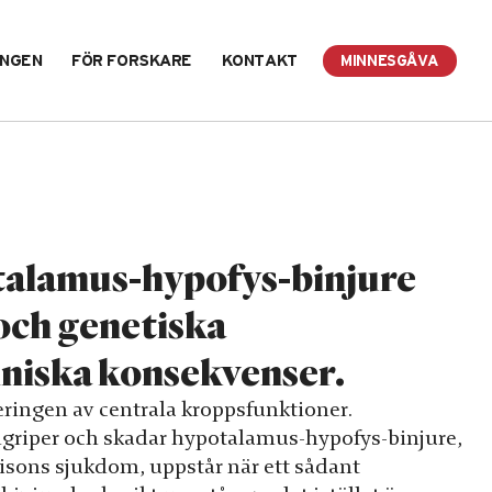
INGEN
FÖR FORSKARE
KONTAKT
MINNESGÅVA
alamus-hypofys-binjure
ch genetiska
niska konsekvenser.
leringen av centrala kroppsfunktioner.
angriper och skadar hypotalamus-hypofys-binjure,
isons sjukdom, uppstår när ett sådant