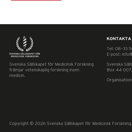
KONTAKTA
Tel: 08–33 5
E-post: info
Nödvändiga
Dessa kakor
Svenska Sällskapet för Medicinsk Forskning
Svenska Säll
främjar vetenskaplig forskning inom
går inte att
Box 44 007,
medicin.
välja bort. De
Organisatio
behövs för
att hemsidan
över huvud
taget ska
fungera.
Copyright © 2026 Svenska Sällskapet för Medicinsk Forskning. 