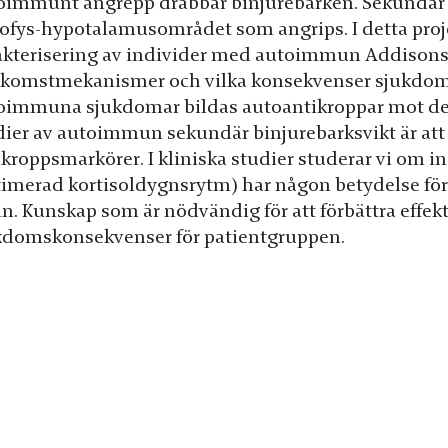
oimmunt angrepp drabbar binjurebarken. Sekundär bi
ofys-hypotalamusområdet som angrips. I detta proje
akterisering av individer med autoimmun Addisons s
komstmekanismer och vilka konsekvenser sjukdomen
oimmuna sjukdomar bildas autoantikroppar mot de
ier av autoimmun sekundär binjurebarksvikt är att id
ikroppsmarkörer. I kliniska studier studerar vi om i
timerad kortisoldygnsrytm) har någon betydelse f
ln. Kunskap som är nödvändig för att förbättra effek
kdomskonsekvenser för patientgruppen.