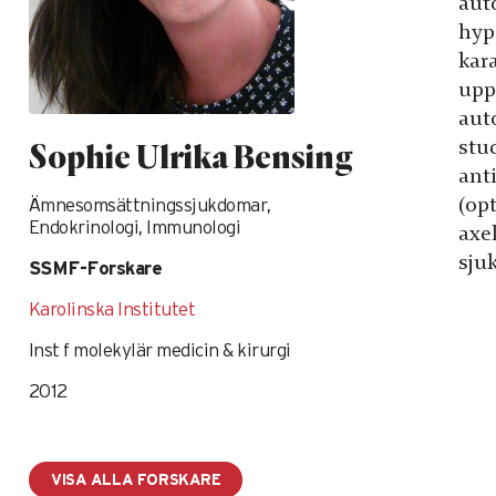
aut
hyp
kar
upp
aut
stud
Sophie Ulrika Bensing
ant
(op
Ämnesomsättningssjukdomar,
Endokrinologi, Immunologi
axe
sju
SSMF-Forskare
Karolinska Institutet
Inst f molekylär medicin & kirurgi
2012
VISA ALLA FORSKARE