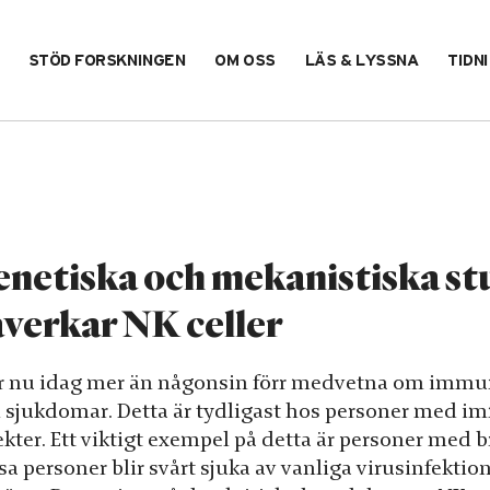
STÖD FORSKNINGEN
OM OSS
LÄS & LYSSNA
TIDN
netiska och mekanistiska st
verkar NK celler
är nu idag mer än någonsin förr medvetna om immuns
n sjukdomar. Detta är tydligast hos personer med 
kter. Ett viktigt exempel på detta är personer med br
a personer blir svårt sjuka av vanliga virusinfektio