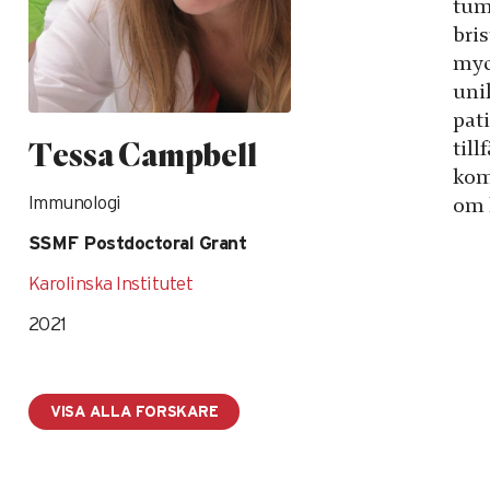
tum
bri
myc
unik
pat
Tessa Campbell
till
kom
om 
Immunologi
SSMF Postdoctoral Grant
Karolinska Institutet
2021
VISA ALLA FORSKARE