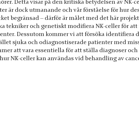
örer. Detta visar på den kritiska betydelsen av NK-
ster är dock utmanande och vår förståelse för hur des
ket begränsad – därför är målet med det här projekte
a tekniker och genetiskt modifiera NK-celler för att
ienter. Dessutom kommer vi att försöka identifiera d
fället sjuka och odiagnostiserade patienter med miss
mer att vara essentiella för att ställa diagnoser och
hur NK-celler kan användas vid behandling av cance