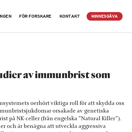
INGEN
FÖR FORSKARE
KONTAKT
MINNESGÅVA
udier av immunbrist som
ystemets oerhört viktiga roll för att skydda oss
immunbristsjukdomar orsakade av genetiska
ist på NK-celler (från engelska ”Natural Killer”).
ner och är benägna att utveckla aggressiva