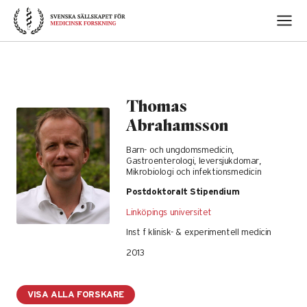
Skip
to
content
Thomas
Abrahamsson
Barn- och ungdomsmedicin,
Gastroenterologi, leversjukdomar,
Mikrobiologi och infektionsmedicin
Postdoktoralt Stipendium
Linköpings universitet
Inst f klinisk- & experimentell medicin
2013
VISA ALLA FORSKARE