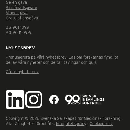
Dessa kakor
Ge en gåva
går inte att
Bli månadsgivare
välja bort. De
Minnesgåva
behövs för
Gratulationsgåva
att hemsidan
BG 901-1099
över huvud
PG 90 11 09-9
taget ska
fungera.
NYHETSBREV
Prenumerera på vårt nyhetsbrev! Läs om forskarnas fynd, ta
Statistik
del av våra nyheter och delta i tävlingar och quiz.
För att vi ska
kunna
Gå till nyhetsbrev
förbättra
hemsidans
funktionalitet
och
uppbyggnad,
baserat på hur
hemsidan
används.
Copyright © 2026 Svenska Sällskapet för Medicinsk Forskning.
Alla rättigheter förbehålls.
Integritetspolicy
·
Cookiepolicy