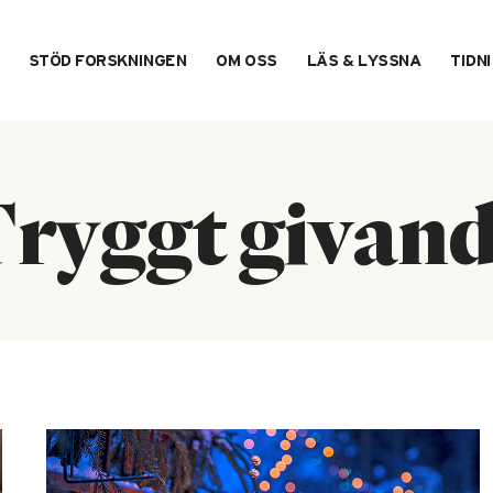
STÖD FORSKNINGEN
OM OSS
LÄS & LYSSNA
TIDN
ryggt givan