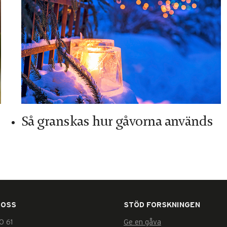
Så granskas hur gåvorna används
 OSS
STÖD FORSKNINGEN
0 61
Ge en gåva