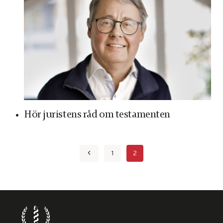
se personligt
anpassat
innehåll och
erbjudanden.
Hör juristens råd om testamenten
Page
Previous
1
2
navigation
Page